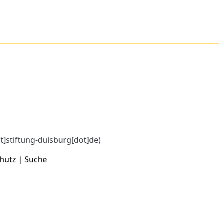
at]stiftung-duisburg[dot]de)
hutz
|
Suche